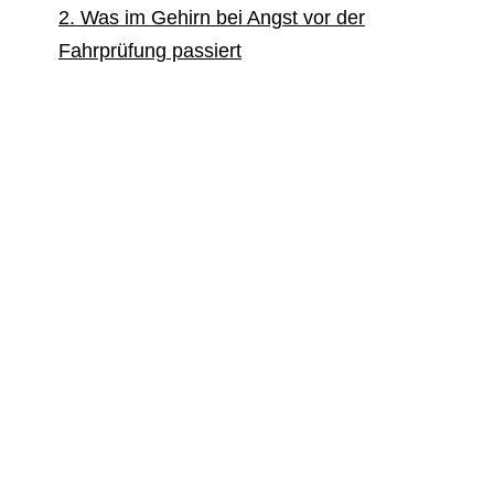
2. Was im Gehirn bei Angst vor der
Fahrprüfung passiert
3. Nervosität Fahrprüfung – hilfreich
oder hinderlich?
4. Die Angst durchzufallen – ein
mentaler Verstärker
5. Mentale Strategien gegen
Prüfungsangst
6. Warum Vorbereitung wichtiger ist
als Perfektion
7. Fazit – Prüfungsangst
Fahrprüfung ist lösbar