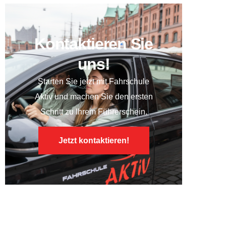
Kontaktieren Sie
uns!
Starten Sie jetzt mit
Fahrschule
Aktiv
und machen Sie den ersten
Schritt zu Ihrem Führerschein.
Jetzt kontaktieren!