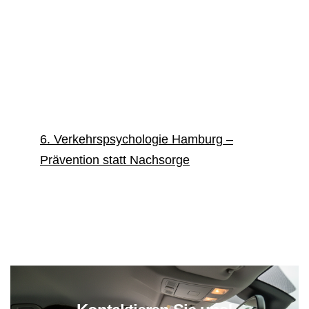
Schutz vor einer MPU
4. Punkte in Flensburg vermeiden – was
wirklich zählt
5. Emotionen, Stress und Aggression –
unterschätzte Risikofaktoren
6. Verkehrspsychologie Hamburg –
Prävention statt Nachsorge
7. Fazit – Verantwortung heute schützt dich
morgen