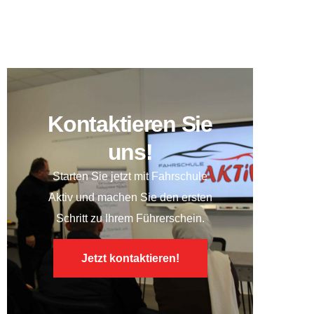
7. Fazit: Souveränität heißt
Gelassenheit
Kontaktieren Sie
uns!
Starten Sie jetzt mit
Fahrschule
Aktiv
und machen Sie den ersten
Schritt zu Ihrem Führerschein.
Jetzt kontaktieren!