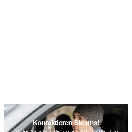
4. Mentale Stabilität – der Schlüssel zu
Sicherheit auf glatten Straßen
5. Technikbewusstsein – wie moderne
Systeme unterstützen (und wo sie Grenzen
haben)
6. Fahrpraxis bei Glätte – Lernen durch
kontrollierte Erfahrung
7. Fazit: Ruhe ist die beste
Winterausrüstung
Kontaktieren Sie uns!
Starten Sie jetzt mit
Fahrschule Aktiv
und machen