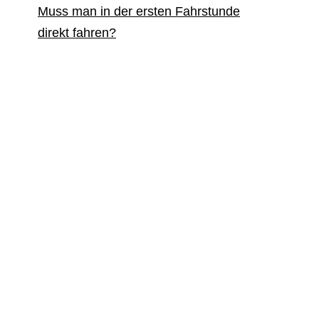
Muss man in der ersten Fahrstunde
direkt fahren?
Was erklärt der Fahrlehrer am
Anfang?
Was solltest du zur ersten
Fahrstunde mitbringen?
Wie lange dauert die erste
Fahrstunde?
Erste Fahrstunde mit Automatik
oder Schaltung?
Was tun, wenn du Angst vor der
ersten Fahrstunde hast?
Fazit: Die erste Fahrstunde ist