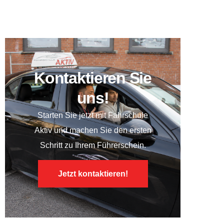
einfacher, als du denkst
Kontaktieren Sie
uns!
Starten Sie jetzt mit
Fahrschule
Aktiv
und machen Sie den ersten
Schritt zu Ihrem Führerschein.
Jetzt kontaktieren!